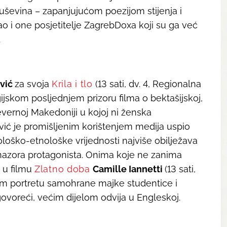
uševina – zapanjujućom poezijom stijenja i
o i one posjetitelje ZagrebDoxa koji su ga već
.
ević
za svoja
Krila i tlo
(13 sati, dv. 4, Regionalna
gijskom posljednjem prizoru filma o bektašijskoj,
jevernoj Makedoniji u kojoj ni ženska
vić je promišljenim korištenjem medija uspio
ološko-etnološke vrijednosti najviše obilježava
onazora protagonista. Onima koje ne zanima
a u filmu
Zlatno doba
Camille Iannetti
(13 sati,
om portretu samohrane majke studentice i
govoreći, većim dijelom odvija u Engleskoj.