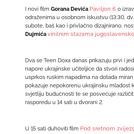
I novi film
Gorana Devića
Paviljon 6
o izra
odraženima u osobnom iskustvu (13:30, dv. 
subote, baš kao i privlačno dizajnirano, 
Dujmića
vinilnim stazama jugoslavensk
Dva se Teen Doxa danas prikazuju prvi i jed
napore ukrajinske učiteljice da stvori rados
usprkos ruskim napadima na dotada miran
pokazuje nepokorenu ukrajinsku mladost ko
svjetliju budućnosti te se posvećuje različ
rasporedu u 14 sati u dvorani 2.
U 15 sati duhoviti film
Pod sretnom zvije