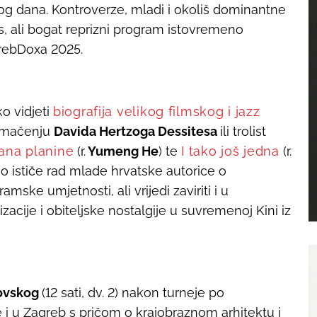
kog dana. Kontroverze, mladi i okoliš dominantne
, ali bogat reprizni program istovremeno
rebDoxa 2025.
o vidjeti
biografija velikog filmskog i jazz
tumačenju
Davida Hertzoga Dessitesa
ili trolist
ana planine
(r.
Yumeng He
) te
I tako još jedna
(r.
no ističe rad mlade hrvatske autorice o
ke umjetnosti, ali vrijedi zaviriti i u
acije i obiteljske nostalgije u suvremenoj Kini iz
kovskog
(12 sati, dv. 2) nakon turneje po
e i u Zagreb s pričom o krajobraznom arhitektu i