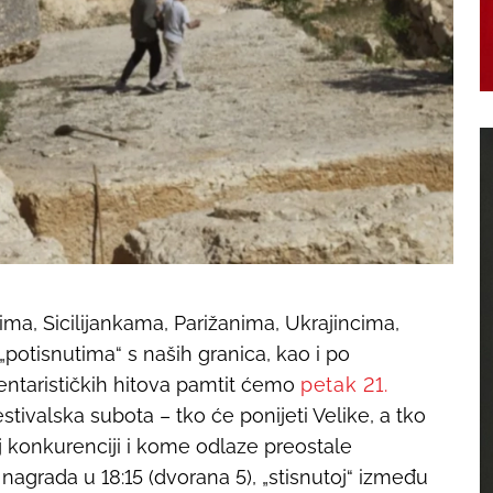
ima, Sicilijankama, Parižanima, Ukrajincima,
„potisnutima“ s naših granica, kao i po
ntarističkih hitova pamtit ćemo
petak 21.
 festivalska subota – tko će ponijeti Velike, a tko
 konkurenciji i kome odlaze preostale
nagrada u 18:15 (dvorana 5), „stisnutoj“ između