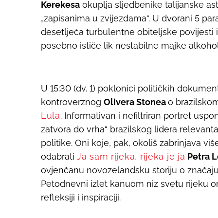
Kerekesa
okuplja sljedbenike talijanske a
„zapisanima u zvijezdama“. U dvorani 5 par
desetljeća turbulentne obiteljske povijesti
posebno ističe lik nestabilne majke alkohol
U 15:30 (dv. 1) poklonici političkih dokumen
kontroverznog
Olivera Stonea
o brazilskom
Lula
. Informativan i nefiltriran portret us
zatvora do vrha“ brazilskog lidera relevant
politike. Oni koje, pak, okoliš zabrinjava vi
odabrati
Ja sam rijeka, rijeka je ja
Petra 
ovjenčanu novozelandsku storiju o značaju 
Petodnevni izlet kanuom niz svetu rijeku or
refleksiji i inspiraciji.