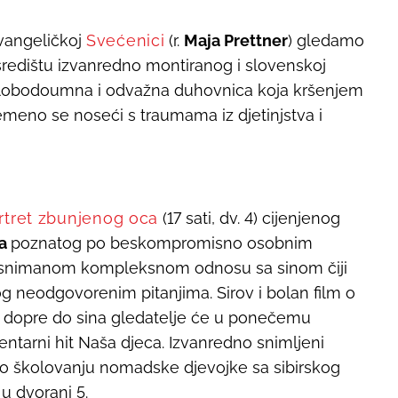
evangeličkoj
Svećenici
(r.
Maja Prettner
) gledamo
U središtu izvanredno montiranog i slovenskoj
 slobodoumna i odvažna duhovnica koja kršenjem
emeno se noseći s traumama iz djetinjstva i
rtret zbunjenog oca
(17 sati, dv. 4) cijenjenog
na
poznatog po beskompromisno osobnim
a snimanom kompleksnom odnosu sa sinom čiji
og neodgovorenim pitanjima. Sirov i bolan film o
 da dopre do sina gledatelje će u ponečemu
entarni hit Naša djeca. Izvanredno snimljeni
o školovanju nomadske djevojke sa sibirskog
u dvorani 5.