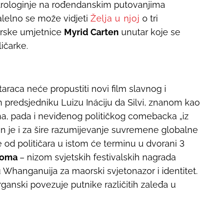
strologinje na rođendanskim putovanjima
alelno se može vidjeti
Želja u njoj
o tri
 irske umjetnice
Myrid Carten
unutar koje se
ičarke.
taraca neće propustiti novi film slavnog i
 predsjedniku Luizu Ináciju da Silvi, znanom kao
pona, pada i neviđenog političkog comebacka „iz
an je i za šire razumijevanje suvremene globalne
še od političara u istom će terminu u dvorani 3
Loma
– nizom svjetskih festivalskih nagrada
Whanganuija za maorski svjetonazor i identitet.
ganski povezuje putnike različitih zaleđa u