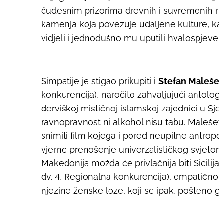
čudesnim prizorima drevnih i suvremenih r
kamenja koja povezuje udaljene kulture, ka
vidjeli i jednodušno mu uputili hvalospjeve
Simpatije je stigao prikupiti i
Stefan Maleš
konkurencija), naročito zahvaljujući antolo
derviškoj mističnoj islamskoj zajednici u S
ravnopravnost ni alkohol nisu tabu. Maleše
snimiti film kojega i pored neupitne antrop
vjerno prenošenje univerzalističkog svjet
Makedonija možda će privlačnija biti Sicilij
dv. 4, Regionalna konkurencija), empatičn
njezine ženske loze, koji se ipak, pošteno 