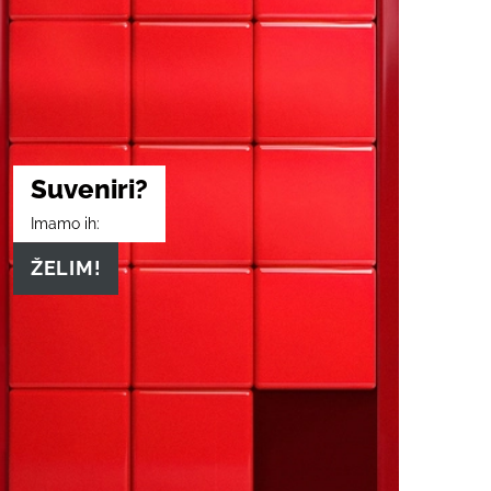
Suveniri?
Imamo ih:
ŽELIM!