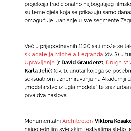
projekcija tradicionalno najbogatijeg films
su teme djela koja se prikazuju samo danas
omogućuje uranjanje u sve segmente Zag
Već u prijepodnevnih 11:30 sati može se tak
skladatelja Michela Legranda
(dv. 3) u 
Upravljanje
(r.
David Graudenz
),
Druga str
Karla Jelić
) (dv. 1), unutar kojega se poseb
seksualnom uznemiravanju na Akademiji drams
„modelarstvo iz ugla modela“ te sraz urbaniz
prva dva naslova.
Monumentalni
Architecton
Viktora Kosa
najuglednijim svjetskim festivalima sletio j