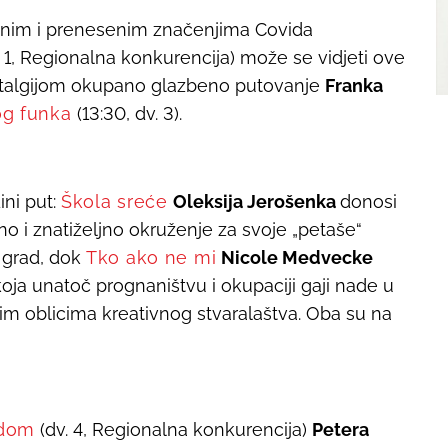
vnim i prenesenim značenjima Covida
1, Regionalna konkurencija) može se vidjeti ove
nostalgijom okupano glazbeno putovanje
Franka
og funka
(13:30, dv. 3).
ini put:
Škola sreće
Oleksija Jerošenka
donosi
no i znatiželjno okruženje za svoje „petaše“
 grad, dok
Tko ako ne mi
Nicole Medvecke
ja unatoč prognaništvu i okupaciji gaji nade u
itim oblicima kreativnog stvaralaštva. Oba su na
zdom
(dv. 4, Regionalna konkurencija)
Petera