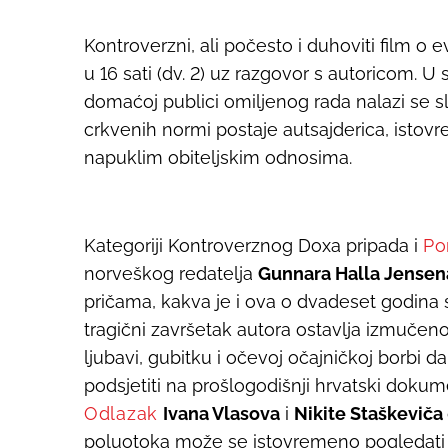
Kontroverzni, ali počesto i duhoviti film o 
u 16 sati (dv. 2) uz razgovor s autoricom. 
domaćoj publici omiljenog rada nalazi se
crkvenih normi postaje autsajderica, istovr
napuklim obiteljskim odnosima.
Kategoriji Kontroverznog Doxa pripada i
Po
norveškog redatelja
Gunnara Halla Jense
pričama, kakva je i ova o dvadeset godin
tragični završetak autora ostavlja izmučen
ljubavi, gubitku i očevoj očajničkoj borbi
podsjetiti na prošlogodišnji hrvatski dokum
Odlazak
Ivana Vlasova
i
Nikite Staškeviča
poluotoka može se istovremeno pogledati 