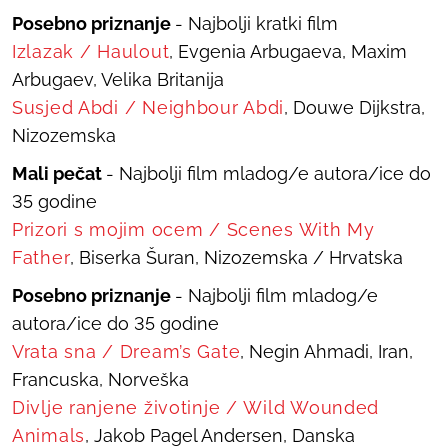
Posebno priznanje
- Najbolji kratki film
Izlazak
/
Haulout
, Evgenia Arbugaeva, Maxim
Arbugaev, Velika Britanija
Susjed Abdi
/
Neighbour Abdi
, Douwe Dijkstra,
Nizozemska
Mali pečat
- Najbolji film mladog/e autora/ice do
35 godine
Prizori s mojim ocem
/
Scenes With My
Father
, Biserka Šuran, Nizozemska / Hrvatska
Posebno priznanje
- Najbolji film mladog/e
autora/ice do 35 godine
Vrata sna
/
Dream’s Gate
, Negin Ahmadi, Iran,
Francuska, Norveška
Divlje ranjene životinje
/
Wild Wounded
Animals
, Jakob Pagel Andersen, Danska