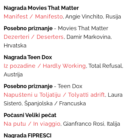
Nagrada Movies That Matter
Manifest
/
Manifesto
, Angie Vinchito, Rusija
Posebno priznanje
- Movies That Matter
Dezerteri
/
Deserters
, Damir Markovina,
Hrvatska
Nagrada Teen Dox
Iz poz
adine
/
Hardly Working
, Total Refusal,
Austrija
Posebno priznanje
- Teen Dox
Napušteni u Toljatiju
/
Tolyatti adrift
, Laura
Sisteró, Španjolska / Francuska
Počasni Veliki pečat
Na putu
/
In viaggio
, Gianfranco Rosi, Italija
Nagrada FIPRESCI