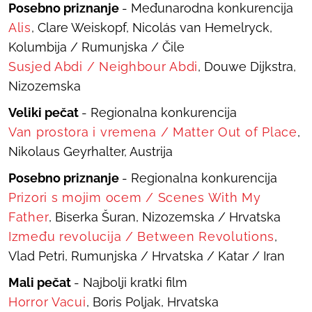
Posebno priznanje
- Međunarodna konkurencija
Alis
, Clare Weiskopf, Nicolás van Hemelryck,
Kolumbija / Rumunjska / Čile
Susjed Abdi
/
Neighbour Abdi
, Douwe Dijkstra,
Nizozemska
Veliki pečat
- Regionalna konkurencija
Van prostora i vremena
/
Matter Out of Place
,
Nikolaus Geyrhalter, Austrija
Posebno priznanje
- Regionalna konkurencija
Prizori s mojim ocem
/
Scenes With My
Father
, Biserka Šuran, Nizozemska / Hrvatska
Između revolucija
/
Between Revolutions
,
Vlad Petri, Rumunjska / Hrvatska / Katar / Iran
Mali pečat
- Najbolji kratki film
Hor
ror Vacui
, Boris Poljak, Hrvatska