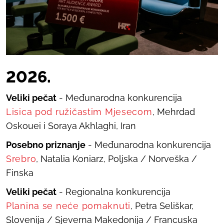
20
26
.
Veliki pečat
- Međunarodna konkurencija
Lisica pod ružičastim Mjesecom
, Mehrdad
Oskouei i Soraya Akhlaghi, Iran
Posebno priznanje
- Međunarodna konkurencija
Srebro
, Natalia Koniarz, Poljska / Norveška /
Finska
Veliki pečat
- Regionalna konkurencija
Planina se neće pomaknuti
, Petra Seliškar,
Slovenija / Sjeverna Makedonija / Francuska