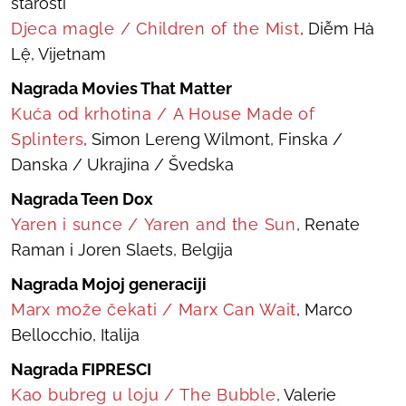
starosti
Djeca magle
/
Children of the Mist
, Diễm Hà
Lệ, Vijetnam
Nagrada Movies That Matter
Kuća od krhotina
/
A House Made of
Splinters
, Simon Lereng Wilmont, Finska /
Danska / Ukrajina / Švedska
Nagrada Teen Dox
Yaren i sunce
/
Yaren and the Sun
, Renate
Raman i Joren Slaets, Belgija
Nagrada Mojoj generaciji
Marx može čekati
/
Marx Can Wait
, Marco
Bellocchio, Italija
Nagrada FIPRESCI
Kao bubreg u loju
/
The Bubble
, Valerie