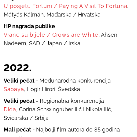
U
posjetu Fortuni
/
Paying A Visit To Fortuna
,
Mátyás Kálmán, Mađarska / Hrvatska
HP nagrada publike
Vrane su bijele
/
Crows are White
, Ahsen
Nadeem, SAD / Japan / Irska
20
22
.
Veliki pečat -
Međunarodna konkurencija
Sabaya
, Hogir Hirori, Švedska
Veliki pečat
- Regionalna konkurencija
Dida
, Corina Schwingruber Ilić i Nikola Ilić,
Švicarska / Srbija
Mali pečat -
Najbolji film autora do 35 godina