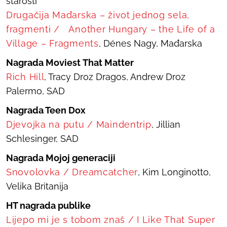
starosti
Drugačija Mađarska – život jednog sela,
fragmenti
/
Another Hungary – the Life of a
Village – Fragments
, Dénes Nagy, Mađarska
Nagrada Moviest That Matter
Rich Hill
, Tracy Droz Dragos, Andrew Droz
Palermo, SAD
Nagrada Teen Dox
Djevojka na putu
/
Maindentrip
, Jillian
Schlesinger, SAD
Nagrada Mojoj generaciji
Snovolovka
/
Dreamcatcher
, Kim Longinotto,
Velika Britanija
HT nagrada publike
Lijepo mi je s tobom znaš
/
I Like That Super