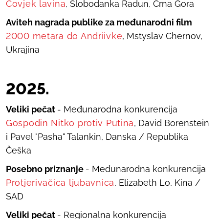
Čovjek lavina
, Slobodanka Radun, Crna Gora
Aviteh nagrada publike za međunarodni film
2000 metara do Andriivke
, Mstyslav Chernov,
Ukrajina
20
25
.
Veliki pečat
- Međunarodna konkurencija
Gospodin Nitko protiv Putina
,
David Borenstein
i Pavel "Pasha" Talankin
,
Danska / Republika
Češka
Posebno priznanje
- Međunarodna konkurencija
Protjerivačica ljubavnica
, Elizabeth Lo, Kina /
SAD
Veliki pečat
- Regionalna konkurencija