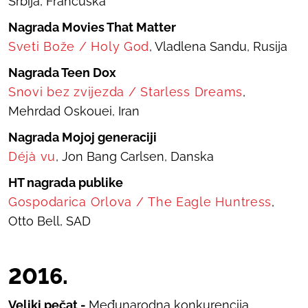
Srbija, Francuska
Nagrada Movies That Matter
Sveti Bože
/
Holy God
, Vladlena Sandu, Rusija
Nagrada Teen Dox
Snovi bez zvijezda
/
Starless Dreams
,
Mehrdad Oskouei, Iran
Nagrada Mojoj generaciji
Déjà vu
, Jon Bang Carlsen, Danska
HT nagrada publike
Gospodarica Orlova
/
The Eagle Huntress
,
Otto Bell, SAD
2016.
Veliki pečat -
Međunarodna konkurencija