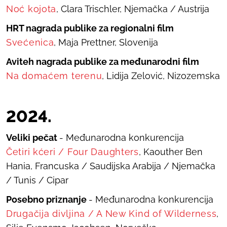
Noć kojota
, Clara Trischler, Njemačka / Austrija
HRT nagrada publike za regionalni film
Svećenica
, Maja Prettner, Slovenija
Aviteh nagrada publike za međunarodni film
Na domaćem terenu
,
Lidija Zelović, Nizozemska
20
24
.
Veliki pečat
- Međunarodna konkurencija
Četiri kćeri
/
Four Daughters
, Kaouther Ben
Hania, Francuska / Saudijska Arabija / Njemačka
/ Tunis / Cipar
Posebno priznanje
- Međunarodna konkurencija
Drugačija divljina
/
A New Kind of Wilderness
,