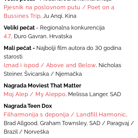
Pjesnik na poslovnom putu
/
Poet on a
Bussines Trip
, Ju Anqi, Kina
Veliki pečat
- Regionalna konkurencija
4.7
, Đuro Gavran, Hrvatska
Mali pečat -
Najbolji film autora do 30 godina
starosti
Iznad i ispod
/
Above and Below
, Nicholas
Steiner, Švicarska / Njemačka
Nagrada Moviest That Matter
Moj Alep
/
My Aleppo
, Melissa Langer, SAD
Nagrada Teen Dox
Filharmonija s deponija
/
Landfill Harmonic
,
Brad Allgood, Graham Townsley, SAD / Paragvaj /
Brazil / Norveška