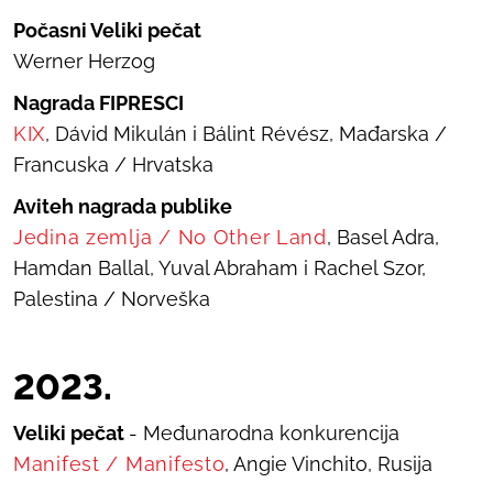
Počasni Veliki pečat
Werner Herzog
Nagrada FIPRESCI
KIX
, Dávid Mikulán i Bálint Révész, Mađarska /
Francuska / Hrvatska
Aviteh nagrada publike
Jedina zemlja
/
No Other Land
, Basel Adra,
Hamdan Ballal, Yuval Abraham i Rachel Szor,
Palestina / Norveška
20
23
.
Veliki pečat
- Međunarodna konkurencija
Manifest
/
Manifesto
, Angie Vinchito, Rusija