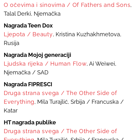
O očevima i sinovima
/
Of Fathers and Sons
,
Talal Derki, Njemačka
Nagrada Teen Dox
Ljepota
/
Beauty
, Kristina Kuzhakhmetova,
Rusija
Nagrada Mojoj generaciji
Ljudska rijeka
/
Human Flow
, Ai Weiwei,
Njemačka / SAD
Nagrada FIPRESCI
Druga strana svega
/
The Other Side of
Everything
, Mila Turajlić, Srbija / Francuska /
Katar
HT nagrada publike
Druga strana svega
/
The Other Side of
Everything
, Mila Turajlić, Srbija / Francuska /