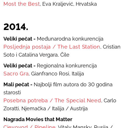
Most the Best
, Eva Kraljević, Hrvatska
2014.
Veliki pečat -
Međunarodna konkurencija
Posljednja postaja
/
The Last Station
, Cristian
Soto i Catalina Vergara, Čile
Veliki pečat -
Regionalna konkurencija
Sacro Gra
, Gianfranco Rosi, Italija
Mali pečat -
Najbolji film autora do 30 godina
starosti
Posebna potreba
/
The Special Need
, Carlo
Zoratti, Njemačka / Italija / Austrija
Nagrada Movies that Matter
Cjevovod
/
Pipeline
, Vitaly Mansky, Rusija /