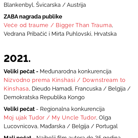
Blankenbyl, Švicarska / Austrija
ZABA nagrada publike
Veće od traume
/
Bigger Than Trauma
,
Vedrana Pribačić i Mirta Puhlovski, Hrvatska
20
21
.
Veliki pečat -
Međunarodna konkurencija
Nizvodno prema Kinshasi
/
Downstream to
Kinshasa
, Dieudo Hamadi, Francuska / Belgija /
Demokratska Republika Kongo
Veliki pečat
- Regionalna konkurencija
Moj ujak Tudor
/
My Uncle Tudor
, Olga
Lucovnicova, Mađarska / Belgija / Portugal
Mali pečat -
Najbolji film autora do 35 godina