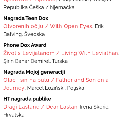
Republika Češka / Njemačka
Nagrada Teen Dox
Otvorenih očiju
/
With Open Eyes
, Erik
Bafving, Švedska
Phone Dox Award
Život s Levijatanom
/
Living With Leviathan
,
Şirin Bahar Demirel, Turska
Nagrada Mojoj generaciji
Otac i sin na putu
/
Father and Son on a
Journey
, Marcel Łoziński, Poljska
HT nagrada publike
Dragi Lastane
/
Dear Lastan
, Irena Škorić,
Hrvatska