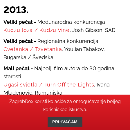
2013.
Veliki pečat -
Međunarodna konkurencija
Kudzu loza
/
Kudzu Vine
, Josh Gibson, SAD
Veliki pečat -
Regionalna konkurencija
Cvetanka
/
Tzvetanka
, Youlian Tabakov,
Bugarska / Švedska
Mali pečat -
Najbolji film autora do 30 godina
starosti
Ugasi svjetla
/
Turn Off the Lights
, Ivana
Mladenović, Rumunjska
ZagrebDox koristi kolačiće za omogućavanje boljeg
Nagrada Movies that Matter
korisničkog iskustva.
Čin smaknuća
/
The Act of Killing
, Joshua
Oppenheimer, Danska / Norveška / Velika
PRIHVAĆAM
Britanija