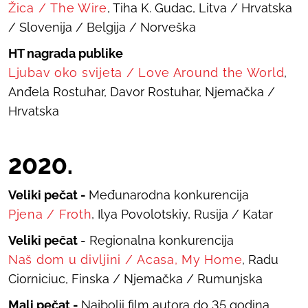
Žica
/
The Wire
, Tiha K. Gudac, Litva / Hrvatska
/ Slovenija / Belgija / Norveška
HT nagrada publike
Ljubav oko svijeta
/
Love Around the World
,
Anđela Rostuhar, Davor Rostuhar, Njemačka /
Hrvatska
20
20
.
Veliki pečat -
Međunarodna konkurencija
Pjena
/
Froth
, Ilya Povolotskiy, Rusija / Katar
Veliki pečat
- Regionalna konkurencija
Naš dom u divljini
/
Acasa, My Home
, Radu
Ciorniciuc, Finska / Njemačka / Rumunjska
Mali pečat -
Najbolji film autora do 35 godina