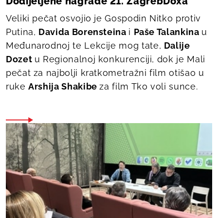
Dodijeljene nagrade 21. ZagrebDoxa
Veliki pečat osvojio je
Gospodin Nitko protiv
Putina
,
Davida Borensteina
i
Paše Talankina
u
Međunarodnoj te
Lekcije mog tate
,
Dalije
Dozet
u Regionalnoj konkurenciji, dok je Mali
pečat za najbolji kratkometražni film otišao u
ruke
Arshija Shakibe
za film
Tko voli sunce
.