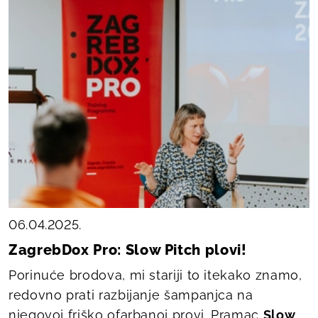
06.04.2025.
ZagrebDox Pro: Slow Pitch plovi!
Porinuće brodova, mi stariji to itekako znamo,
redovno prati razbijanje šampanjca na
njegovoj friško ofarbanoj provi. Pramac
Slow