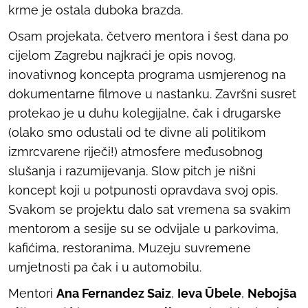
krme je ostala duboka brazda.
Osam projekata, četvero mentora i šest dana po
cijelom Zagrebu najkraći je opis novog,
inovativnog koncepta programa usmjerenog na
dokumentarne filmove u nastanku. Završni susret
protekao je u duhu kolegijalne, čak i drugarske
(olako smo odustali od te divne ali politikom
izmrcvarene riječi!) atmosfere međusobnog
slušanja i razumijevanja. Slow pitch je nišni
koncept koji u potpunosti opravdava svoj opis.
Svakom se projektu dalo sat vremena sa svakim
mentorom a sesije su se odvijale u parkovima,
kafićima, restoranima, Muzeju suvremene
umjetnosti pa čak i u automobilu.
Mentori
Ana Fernandez Saiz
,
Ieva Ūbele
,
Nebojša