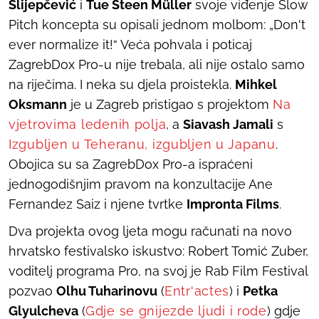
Slijepčević
i
Tue Steen Müller
svoje viđenje Slow
Pitch koncepta su opisali jednom molbom: „Don't
ever normalize it!“ Veća pohvala i poticaj
ZagrebDox Pro-u nije trebala, ali nije ostalo samo
na riječima. I neka su djela proistekla.
Mihkel
Oksmann
je u Zagreb pristigao s projektom
Na
vjetrovima ledenih polja
, a
Siavash Jamali
s
Izgubljen u Teheranu, izgubljen u Japanu
.
Obojica su sa ZagrebDox Pro-a ispraćeni
jednogodišnjim pravom na konzultacije Ane
Fernandez Saiz i njene tvrtke
Impronta Films
.
Dva projekta ovog ljeta mogu računati na novo
hrvatsko festivalsko iskustvo: Robert Tomić Zuber,
voditelj programa Pro, na svoj je Rab Film Festival
pozvao
Olhu Tuharinovu
(
Entr'actes
) i
Petka
Glyulcheva
(
Gdje se gnijezde ljudi i rode
) gdje