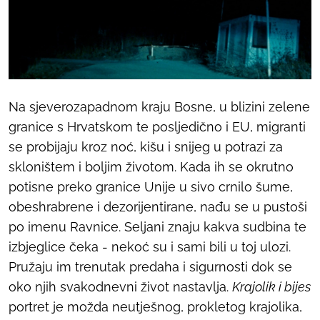
Na sjeverozapadnom kraju Bosne, u blizini zelene
granice s Hrvatskom te posljedično i EU, migranti
se probijaju kroz noć, kišu i snijeg u potrazi za
skloništem i boljim životom. Kada ih se okrutno
potisne preko granice Unije u sivo crnilo šume,
obeshrabrene i dezorijentirane, nađu se u pustoši
po imenu Ravnice. Seljani znaju kakva sudbina te
izbjeglice čeka - nekoć su i sami bili u toj ulozi.
Pružaju im trenutak predaha i sigurnosti dok se
oko njih svakodnevni život nastavlja.
Krajolik i bijes
portret je možda neutješnog, prokletog krajolika,