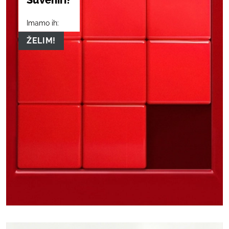
Suveniri?
Imamo ih:
ŽELIM!