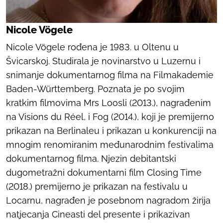
Nicole Vögele
Nicole Vögele rođena je 1983. u Oltenu u
Švicarskoj. Studirala je novinarstvo u Luzernu i
snimanje dokumentarnog filma na Filmakademie
Baden-Württemberg. Poznata je po svojim
kratkim filmovima
Mrs Loosli
(2013.), nagrađenim
na Visions du Réel, i
Fog
(2014.), koji je premijerno
prikazan na Berlinaleu i prikazan u konkurenciji na
mnogim renomiranim međunarodnim festivalima
dokumentarnog filma. Njezin debitantski
dugometražni dokumentarni film
Closing Time
(2018.) premijerno je prikazan na festivalu u
Locarnu, nagrađen je posebnom nagradom žirija
natjecanja Cineasti del presente i prikazivan