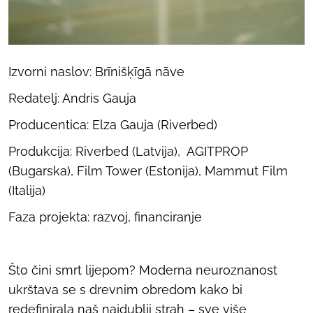
Izvorni naslov:
Brīnišķīgā nāve
Redatelj: Andris Gauja
Producentica: Elza Gauja (Riverbed)
Produkcija: Riverbed (Latvija), AGITPROP
(Bugarska), Film Tower (Estonija), Mammut Film
(Italija)
Faza projekta: razvoj, financiranje
Što čini smrt lijepom? Moderna neuroznanost
ukrštava se s drevnim obredom kako bi
redefinirala naš najdublji strah – sve više