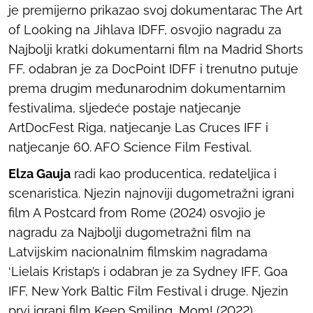
je premijerno prikazao svoj dokumentarac
The Art
of Looking
na Jihlava IDFF, osvojio nagradu za
Najbolji kratki dokumentarni film na Madrid Shorts
FF, odabran je za DocPoint IDFF i trenutno putuje
prema drugim međunarodnim dokumentarnim
festivalima, sljedeće postaje natjecanje
ArtDocFest Riga, natjecanje Las Cruces IFF i
natjecanje 60. AFO Science Film Festival.
Elza Gauja
radi kao producentica, redateljica i
scenaristica. Njezin najnoviji dugometražni igrani
film
A Postcard from Rome
(2024) osvojio je
nagradu za Najbolji dugometražni film na
Latvijskim nacionalnim filmskim nagradama
‘Lielais Kristap’s i odabran je za Sydney IFF, Goa
IFF, New York Baltic Film Festival i druge. Njezin
prvi igrani film
Keep Smiling, Mom!
(2022)