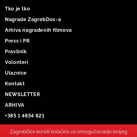
Tko je tko
Nagrade ZagrebDox-a
Arhiva nagrađenih filmova
Press i PR
Pravilnik
Volonteri
Ulaznice
Kontakt
NEWSLETTER
ARHIVA
+385 1 4854 821
info@zagrebdox.net
ZagrebDox koristi kolačiće za omogućavanje boljeg