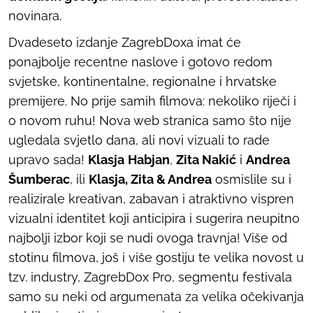
novinara.
Dvadeseto izdanje ZagrebDoxa imat će
ponajbolje recentne naslove i gotovo redom
svjetske, kontinentalne, regionalne i hrvatske
premijere. No prije samih filmova: nekoliko riječi i
o novom ruhu! Nova web stranica samo što nije
ugledala svjetlo dana, ali novi vizuali to rade
upravo sada!
Klasja
Habjan
,
Zita Nakić
i
Andrea
Šumberac
, ili
Klasja, Zita & Andrea
osmislile su i
realizirale kreativan, zabavan i atraktivno vispren
vizualni identitet koji anticipira i sugerira neupitno
najbolji izbor koji se nudi ovoga travnja! Više od
stotinu filmova, još i više gostiju te velika novost u
tzv.
industry
, ZagrebDox Pro, segmentu festivala
samo su neki od argumenata za velika očekivanja