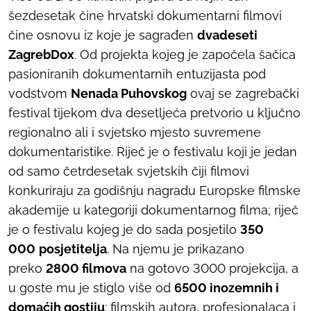
šezdesetak čine hrvatski dokumentarni filmovi
čine osnovu iz koje je sagrađen
dvadeseti
ZagrebDox
. Od projekta kojeg je započela šačica
pasioniranih dokumentarnih entuzijasta pod
vodstvom
Nenada Puhovskog
ovaj se zagrebački
festival tijekom dva desetljeća pretvorio u ključno
regionalno ali i svjetsko mjesto suvremene
dokumentaristike. Riječ je o festivalu koji je jedan
od samo četrdesetak svjetskih čiji filmovi
konkuriraju za godišnju nagradu Europske filmske
akademije u kategoriji dokumentarnog filma; riječ
je o festivalu kojeg je do sada posjetilo
350
000
posjetitelja
. Na njemu je prikazano
preko
2800 filmova
na gotovo 3000 projekcija, a
u goste mu je stiglo više od
6500 inozemnih i
domaćih gostiju
: filmskih autora, profesionalaca i