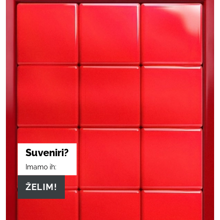
Suveniri?
Imamo ih:
ŽELIM!