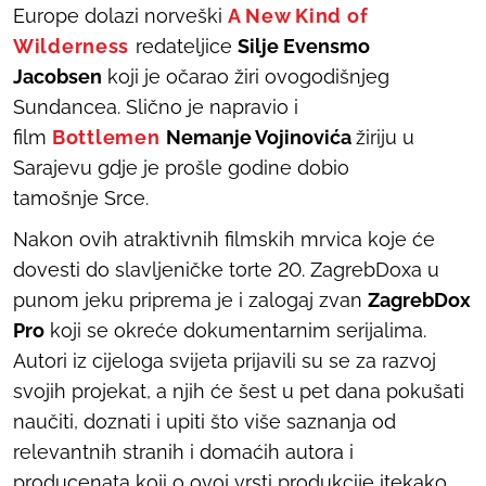
Europe dolazi norveški
A New Kind of
Wilderness
redateljice
Silje Evensmo
Jacobsen
koji je očarao žiri ovogodišnjeg
Sundancea. Slično je napravio i
film
Bottlemen
Nemanje Vojinovića
žiriju u
Sarajevu gdje je prošle godine dobio
tamošnje
Srce
.
Nakon ovih atraktivnih filmskih
mrvica
koje će
dovesti do slavljeničke torte 20. ZagrebDoxa u
punom jeku priprema je i zalogaj zvan
ZagrebDox
Pro
koji se okreće dokumentarnim serijalima.
Autori iz cijeloga svijeta prijavili su se za razvoj
svojih projekat, a njih će šest u pet dana pokušati
naučiti, doznati i upiti što više saznanja od
relevantnih stranih i domaćih autora i
producenata koji o ovoj vrsti produkcije itekako