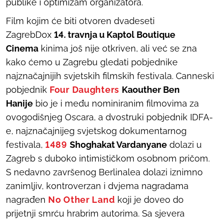
publike i optimizam organizatora.
Film kojim će biti otvoren dvadeseti
ZagrebDox
14. travnja u Kaptol Boutique
Cinema
kinima još nije otkriven, ali već se zna
kako ćemo u Zagrebu gledati pobjednike
najznačajnijih svjetskih filmskih festivala. Canneski
pobjednik
Four Daughters
Kaouther Ben
Hanije
bio je i među nominiranim filmovima za
ovogodišnjeg Oscara, a dvostruki pobjednik IDFA-
e, najznačajnijeg svjetskog dokumentarnog
festivala,
1489
Shoghakat Vardanyane
dolazi u
Zagreb s duboko intimističkom osobnom pričom.
S nedavno završenog Berlinalea dolazi iznimno
zanimljiv, kontroverzan i dvjema nagradama
nagrađen
No Other Land
koji je doveo do
prijetnji smrću hrabrim autorima. Sa sjevera