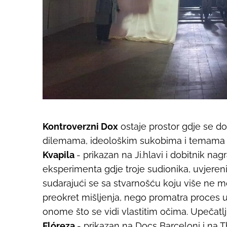
Kontroverzni Dox
ostaje prostor gdje se do
dilemama, ideološkim sukobima i temama k
Kvapila
- prikazan na Ji.hlavi i dobitnik na
eksperimenta gdje troje sudionika, uvjeren
sudarajući se sa stvarnošću koju više ne mo
preokret mišljenja, nego promatra proces 
onome što se vidi vlastitim očima. Upečatlj
Flóreza
- prikazan na Docs Barceloni i na T