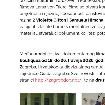
različitih kulturnih i društvenih konteksta,
filmova Larsa von Triera, čime se otvara 
umjetnosti i njezinoj sposobnosti da istovr
razina 2
Violette Gitton
i
Samuela Hirscha
pacijenti vlastite borbe s mentalnim zdravl
materijal, stvarajući dokument koji teži pot
Međunarodni festival dokumentarnog film
Boutiquea od 19. do 26. travnja 2026. god
Zagreba, Hrvatskog audiovizualnog centra, D
zajednice Grada Zagreba.
Sve novosti i in
stranici
http://zagrebdox.net/
te na
dru