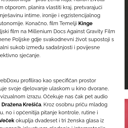
tporom, planira vlastiti kraj, pretvarajući
ešavinu intime, ironije i egzistencijalnog
autonomije. Konačno, film
Temelji
Kinge
ljski film na Millenium Docs Against Gravity Film
emene Poljske gdje svakodnevni život supostoji s
stalni sukob između sadašnjosti i povijesne
lektivno sjećanje.
ebDoxu profilirao kao specifičan prostor
uje svoje djelovanje ulaskom u kino dvorane,
 vizualnom izrazu. Očekuje nas čak pet audio
Dražena Krešića
. Kroz osobnu priču mladog
 no i općenitija pitanje kontrole, rutine i
Veček
okuplja dvadeset i tri ženska glasa iz