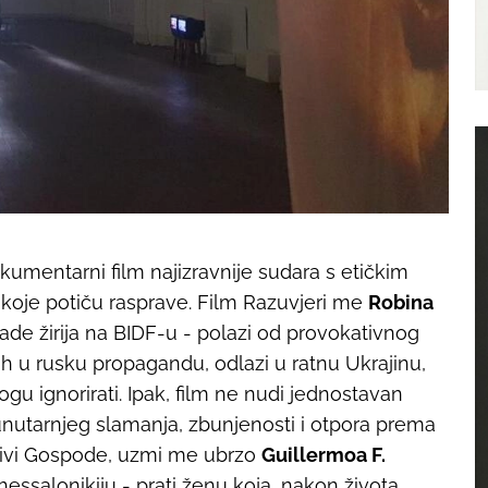
kumentarni film najizravnije sudara s etičkim
oje potiču rasprave. Film
Razuvjeri me
Robina
grade žirija na BIDF-u - polazi od provokativnog
ih u rusku propagandu, odlazi u ratnu Ukrajinu,
gu ignorirati. Ipak, film ne nudi jednostavan
unutarnjeg slamanja, zbunjenosti i otpora prema
ivi
Gospode, uzmi me ubrzo
Guillermoa F.
hessalonikiju - prati ženu koja, nakon života