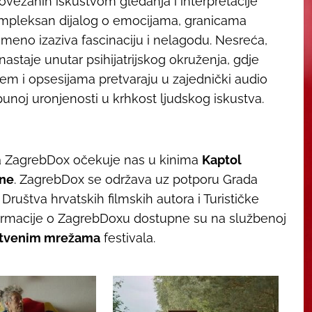
 povezanih iskustvom gledanja i interpretacije
kompleksan dijalog o emocijama, granicama
emeno izaziva fascinaciju i nelagodu.
Nesreća,
nastaje unutar psihijatrijskog okruženja, gdje
jem i opsesijama pretvaraju u zajednički audio
punoj uronjenosti u krhkost ljudskog iskustva.
a ZagrebDox očekuje nas u kinima
Kaptol
ine
.
ZagrebDox se održava uz potporu Grada
ruštva hrvatskih filmskih autora i Turističke
formacije o ZagrebDoxu dostupne su na službenoj
štvenim mrežama
festivala.