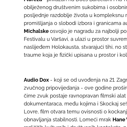
obilježenog društvenim sukobima i osobnim o
posljednje razdoblje života u kompleksnu mj
promišljanja o slobodi izbora i granicama 
Michalske
osvojio je nagradu za najbolji po
Festivalu u Varšavi, a ulazi u prostor suvr
naslijeđem Holokausta, stvarajući tihi, no 
traume koja je fizički upisana u prostor i ko
Audio Dox
-
koji se od uvođenja na 21. Zagr
zvučnog pripovijedanja - ove godine prošir
čime zvuk postaje ravnopravan filmski alat
dokumentaraca, među kojima i
Skockaj se!
Lovre, film otvara temu ovisnosti o kockanju,
obnavljanja stabilnosti.
Lomeći mrak
Hane 