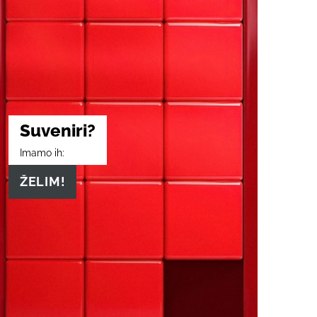
Suveniri?
Imamo ih:
ŽELIM!