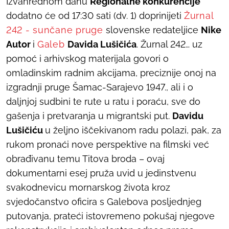
Izvanrednom danu
Regionalne konkurencije
dodatno će od 17:30 sati (dv. 1) doprinijeti
Žurnal
242 - sunčane pruge
slovenske redateljice
Nike
Autor
i
Galeb
Davida Lušičića
.
Žurnal 242…
uz
pomoć i arhivskog materijala govori o
omladinskim radnim akcijama, preciznije onoj na
izgradnji pruge Šamac-Sarajevo 1947., ali i o
daljnjoj sudbini te rute u ratu i poraću, sve do
gašenja i pretvaranja u migrantski put.
Davidu
Lušičiću
u željno iščekivanom radu polazi, pak, za
rukom pronaći nove perspektive na filmski već
obrađivanu temu Titova broda – ovaj
dokumentarni esej pruža uvid u jedinstvenu
svakodnevicu mornarskog života kroz
svjedočanstvo oficira s Galebova posljednjeg
putovanja, prateći istovremeno pokušaj njegove