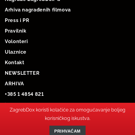
Arhiva nagrađenih filmova
Press i PR
Pravilnik
Volonteri
Ulaznice
Kontakt
NEWSLETTER
ARHIVA
+385 1 4854 821
info@zagrebdox.net
ZagrebDox koristi kolačiće za omogućavanje boljeg
korisničkog iskustva.
PRIHVAĆAM