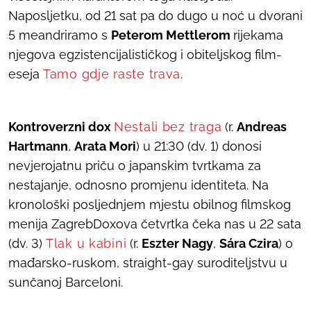
Naposljetku, od 21 sat pa do dugo u noć u dvorani
5 meandriramo s
Peterom Mettlerom
rijekama
njegova egzistencijalističkog i obiteljskog film-
eseja
Tamo gdje raste trava
.
Kontroverzni dox
Nestali bez traga
(r.
Andreas
Hartmann
,
Arata Mori
) u 21:30 (dv. 1) donosi
nevjerojatnu priču o japanskim tvrtkama za
nestajanje, odnosno promjenu identiteta. Na
kronološki posljednjem mjestu obilnog filmskog
menija ZagrebDoxova četvrtka čeka nas u 22 sata
(dv. 3)
Tlak u kabini
(r.
Eszter Nagy
,
Sára Czira
) o
mađarsko-ruskom, straight-gay suroditeljstvu u
sunčanoj Barceloni.