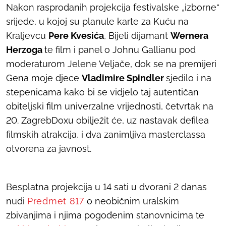
Nakon rasprodanih projekcija festivalske „izborne“
srijede, u kojoj su planule karte za
Kuću na
Kraljevcu
Pere Kvesića
,
Bijeli dijamant
Wernera
Herzoga
te film i panel o Johnu Gallianu pod
moderaturom Jelene Veljače, dok se na premijeri
Gena moje djece
Vladimire Spindler
sjedilo i na
stepenicama kako bi se vidjelo taj autentičan
obiteljski film univerzalne vrijednosti, četvrtak na
20. ZagrebDoxu obilježit će, uz nastavak defilea
filmskih atrakcija, i dva zanimljiva
masterclassa
otvorena za javnost.
Besplatna projekcija u 14 sati u dvorani 2 danas
nudi
Predmet 817
o neobičnim uralskim
zbivanjima i njima pogođenim stanovnicima te