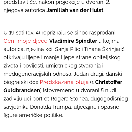
predstavit će, nakon projekcije u dvorani 2,
njegova autorica
Jamillah van der Hulst
.
U 19 sati (dv. 4) repriziraju se sinoć rasprodani
Geni moje djece
Vladimire Spindler
u kojima
autorica, njezina kći, Sanja Pilić i Tihana Škrinjarić
otkrivaju lijepe i manje lijepe strane obiteljskog
života i povijesti, umjetničkog stvaranja i
međugeneracijskih odnosa. Jedan drugi, danski
biografski dox
Predskazana oluja
(r.
Christoffer
Guldbrandsen
) istovremeno u dvorani 5 nudi
zadivljujući portret Rogera Stonea, dugogodišnjeg
savjetnika Donalda Trumpa, utjecajne i opasne
figure američke politike.