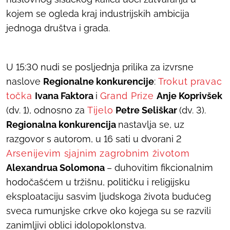
kojem se ogleda kraj industrijskih ambicija
jednoga društva i grada.
U 15:30 nudi se posljednja prilika za izvrsne
naslove
Regionalne konkurencije
:
Trokut pravac
točka
Ivana Faktora
i
Grand Prize
Anje Koprivšek
(dv. 1), odnosno za
Tijelo
Petre Seliškar
(dv. 3).
Regionalna konkurencija
nastavlja se, uz
razgovor s autorom, u 16 sati u dvorani 2
Arsenijevim sjajnim zagrobnim životom
Alexandrua Solomona
– duhovitim fikcionalnim
hodočašćem u tržišnu, političku i religijsku
eksploataciju sasvim ljudskoga života budućeg
sveca rumunjske crkve oko kojega su se razvili
zanimljivi oblici idolopoklonstva.