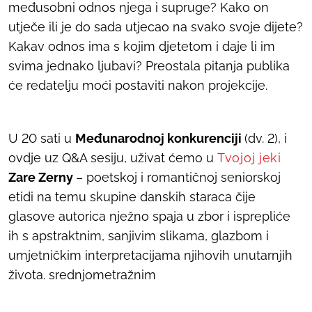
međusobni odnos njega i supruge? Kako on
utječe ili je do sada utjecao na svako svoje dijete?
Kakav odnos ima s kojim djetetom i daje li im
svima jednako ljubavi? Preostala pitanja publika
će redatelju moći postaviti nakon projekcije.
U 20 sati u
Međunarodnoj konkurenciji
(dv. 2), i
ovdje uz Q&A sesiju, uživat ćemo u
Tvojoj jeki
Zare Zerny
– poetskoj i romantičnoj seniorskoj
etidi na temu skupine danskih staraca čije
glasove autorica nježno spaja u zbor i isprepliće
ih s apstraktnim, sanjivim slikama, glazbom i
umjetničkim interpretacijama njihovih unutarnjih
života. srednjometražnim