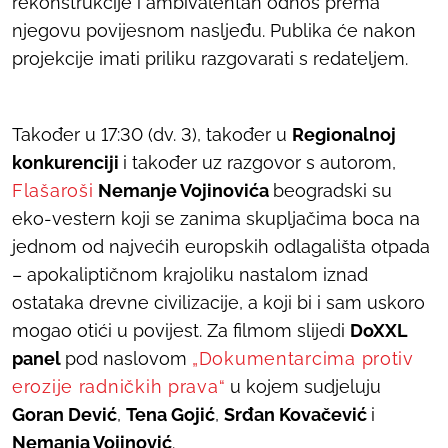
rekonstrukcije i ambivalentan odnos prema
njegovu povijesnom nasljeđu. Publika će nakon
projekcije imati priliku razgovarati s redateljem.
Također u 17:30 (dv. 3), također u
Regionalnoj
konkurenciji
i također uz razgovor s autorom,
Flašaroši
Nemanje Vojinovića
beogradski su
eko-vestern koji se zanima skupljačima boca na
jednom od najvećih europskih odlagališta otpada
– apokaliptičnom krajoliku nastalom iznad
ostataka drevne civilizacije, a koji bi i sam uskoro
mogao otići u povijest. Za filmom slijedi
DoXXL
panel
pod naslovom
„Dokumentarcima protiv
erozije radničkih prava“
u kojem sudjeluju
Goran Dević
,
Tena Gojić
,
Srđan Kovačević
i
Nemanja Vojinović
.