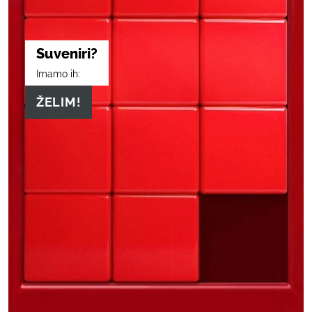
Suveniri?
Imamo ih:
ŽELIM!