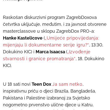
Raskošan diskurzivni program ZagrebDoxova
četvrtka uključuje, međutim, i za javnost otvorene
masterclassove
u sklopu ZagrebDox PRO-a:
Hanke Kastelicove
(
„Umijeće pripovijedanja:
mijenjaju li dokumentarne serije igru?“
, 13:30,
Dokukino KIC) i
Marca Isaacsa
(
„Izvođenje
stvarnosti i granice promatranja“
, 18, Dokukino
KIC).
U 18 sati novi
Teen Dox
Ja sam netko
,
inspirativnu priču o djeci Brazila, Bangladeša,
Pakistana i Palestine izabranoj za Svjetsko
nogometno prvenstvo ulične djece u Katru,