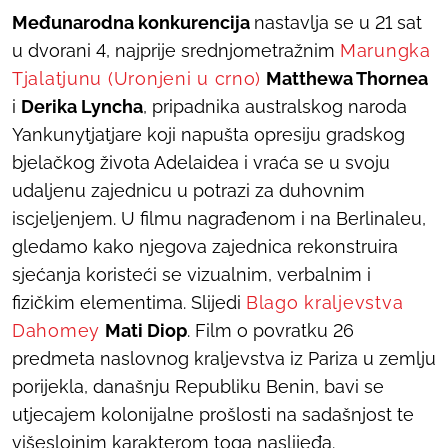
Međunarodna konkurencija
nastavlja se u 21 sat
u dvorani 4, najprije
srednjometražnim
Marungka
Tjalatjunu (Uronjeni u crno)
Matthewa Thornea
i
Derika Lyncha
, pripadnika australskog naroda
Yankunytjatjare koji napušta opresiju gradskog
bjelačkog života Adelaidea i vraća se u svoju
udaljenu zajednicu u potrazi za duhovnim
iscjeljenjem. U filmu nagrađenom i na Berlinaleu,
gledamo kako njegova zajednica rekonstruira
sjećanja koristeći se vizualnim, verbalnim i
fizičkim elementima. Slijedi
Blago kraljevstva
Dahomey
Mati Diop
. Film o povratku 26
predmeta naslovnog kraljevstva iz Pariza u zemlju
porijekla, današnju Republiku Benin, bavi se
utjecajem kolonijalne prošlosti na sadašnjost te
višeslojnim karakterom toga naslijeđa.