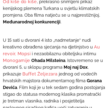
Od kiše do kiše
,
prekrasno snimljeni prikaz
kenijskog plemena Turkana u svjetlu klimatskih
promjena
.
Oba filma natječu se u najprestižnijoj,
Međunarodnoj konkurenciji
.
U 15 sati u dvorani 4 isto „nadmetanje“ nudi
kreativno obrađena sjećanja na djetinjstvo u
Au
revoir, Mopsi
i nezaobilaznu obiteljsku intimu
Monogamije
Ohada Milsteina
. Istovremeno se u
dvorani 5, u sklopu programa
Moj naj Dox
,
prikazuje
Buffet Željezara
jednog od vodećih
hrvatskih majstora dokumentarnog filma
Gorana
Devića
. Film koji je u tek sedam godina postojanja
stigao do statusa modernog klasika promatrački
je tretman vlasnika, radnika i posjetitelja
naslovnog sisačkog kafića uoči zatvaranja u