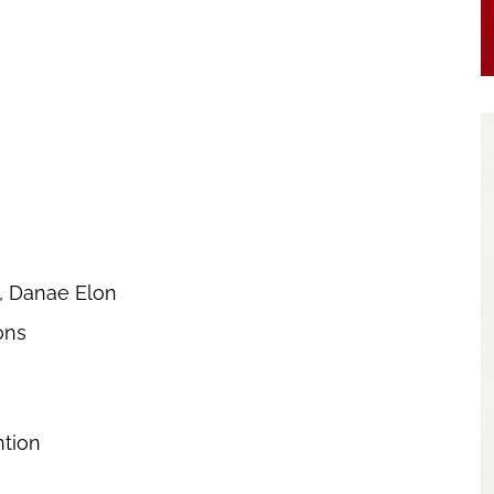
, Danae Elon
ons
ntion