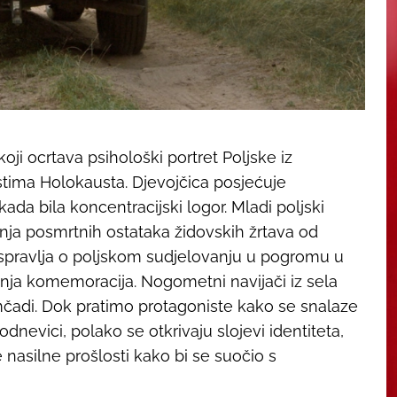
ji ocrtava psihološki portret Poljske iz
stima Holokausta. Djevojčica posjećuje
nekada bila koncentracijski logor. Mladi poljski
a posmrtnih ostataka židovskih žrtava od
raspravlja o poljskom sudjelovanju u pogromu u
ja komemoracija. Nogometni navijači iz sela
čadi. Dok pratimo protagoniste kako se snalaze
evici, polako se otkrivaju slojevi identiteta,
e nasilne prošlosti kako bi se suočio s