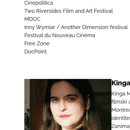
Cinepolitica
Two Riversides Film and Art Festival
MDOC
Inny Wymiar / Another Dimension festival
Festival du Nouveau Cinéma
Free Zone
DocPoint
Kinga
Kinga M
filmski 
Montrea
identite
Zanima 