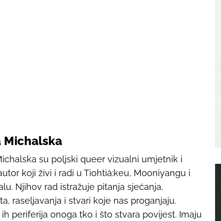
 Michalska
ichalska su poljski queer vizualni umjetnik i
autor koji živi i radi u Tiohtiá:keu, Mooniyangu i
lu. Njihov rad istražuje pitanja sjećanja,
ta, raseljavanja i stvari koje nas proganjaju.
ih periferija onoga tko i što stvara povijest. Imaju