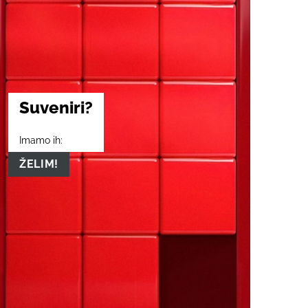
Suveniri?
Imamo ih:
ŽELIM!