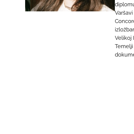
diplomu
Varšavi
Concord
izložba
Velikoj 
Temelji
dokume