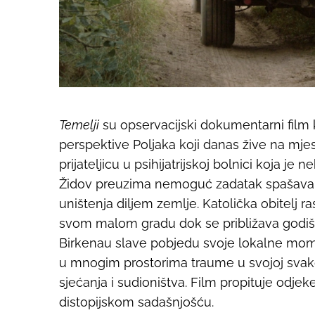
Temelji
su opservacijski dokumentarni film ko
perspektive Poljaka koji danas žive na mje
prijateljicu u psihijatrijskoj bolnici koja je 
Židov preuzima nemoguć zadatak spašavanj
uništenja diljem zemlje. Katolička obitelj 
svom malom gradu dok se približava godišn
Birkenau slave pobjedu svoje lokalne mom
u mnogim prostorima traume u svojoj svakodn
sjećanja i sudioništva. Film propituje odjek
distopijskom sadašnjošću.