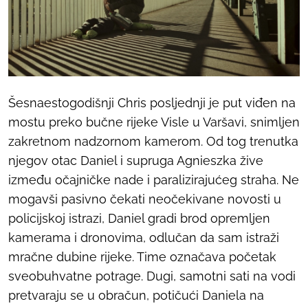
Šesnaestogodišnji Chris posljednji je put viđen na
mostu preko bučne rijeke Visle u Varšavi, snimljen
zakretnom nadzornom kamerom. Od tog trenutka
njegov otac Daniel i supruga Agnieszka žive
između očajničke nade i paralizirajućeg straha. Ne
mogavši pasivno čekati neočekivane novosti u
policijskoj istrazi, Daniel gradi brod opremljen
kamerama i dronovima, odlučan da sam istraži
mračne dubine rijeke. Time označava početak
sveobuhvatne potrage. Dugi, samotni sati na vodi
pretvaraju se u obračun, potičući Daniela na