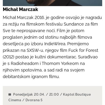
Michał Marczak
Michał Marczak 2016. je godine osvojio je nagradu
za režiju na filmskom festivalu Sundance za film
Sve te neprospavane noći
. Film je potom
proglašen jednim od stotinu najboljih filmova
desetljeća po izboru IndieWirea. Premijerno
prikazan na SXSW-u, njegov film
Fuck for Forest
(2012) postao je kultni dokumentarac. Surađivao
je s Radioheadom i Thomom Yorkeom na
njihovim spotovima, a sad radi na svojem
debitantskom igranom filmu.
Ponedjeljak 20.04. / 21:00 / Kaptol Boutique
Cinema / Dvorana 5