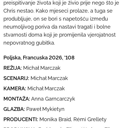
preispitivanje života koji je živio prije nego što je
Chris nestao. Kako mjeseci prolaze, a tuga se
produbljuje, on se bori s napetošću između
neumoljivog poriva da nastavi tragati i bolne
stvarnosti doma koji je promijenila vjerojatnost
nepovratnog gubitka.
Poljska, Francuska 2026, '108
REŽIJA:
Michał Marczak
SCENARIJ:
Michał Marczak
KAMERA:
Michał Marczak
MONTAŽA:
Anna Garncarczyk
GLAZBA:
Paweł Mykietyn
PRODUCENTI:
Monika Braid, Rémi Grellety