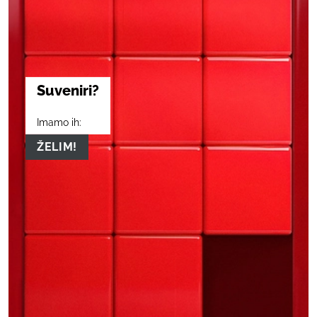
Suveniri?
Imamo ih:
ŽELIM!