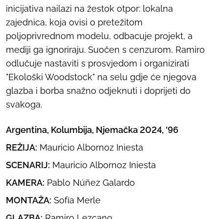
inicijativa nailazi na žestok otpor: lokalna
zajednica, koja ovisi o pretežitom
poljoprivrednom modelu, odbacuje projekt, a
mediji ga ignoriraju. Suočen s cenzurom, Ramiro
odlučuje nastaviti s prosvjedom i organizirati
"Ekološki Woodstock" na selu gdje će njegova
glazba i borba snažno odjeknuti i doprijeti do
svakoga.
Argentina, Kolumbija, Njemačka 2024, '96
REŽIJA:
Mauricio Albornoz Iniesta
SCENARIJ:
Mauricio Albornoz Iniesta
KAMERA:
Pablo Núñez Galardo
MONTAŽA:
Sofía Merle
GLAZBA:
Ramiro Lezcano