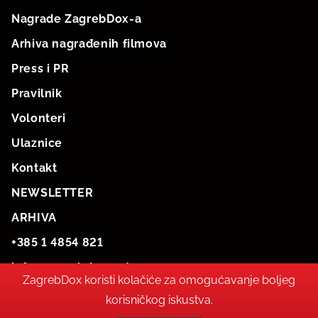
Nagrade ZagrebDox-a
Arhiva nagrađenih filmova
Press i PR
Pravilnik
Volonteri
Ulaznice
Kontakt
NEWSLETTER
ARHIVA
+385 1 4854 821
info@zagrebdox.net
ZagrebDox koristi kolačiće za omogućavanje boljeg
korisničkog iskustva.