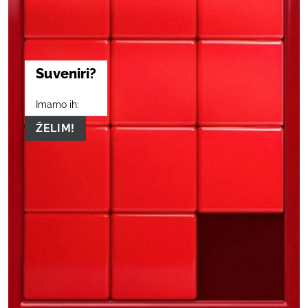
Suveniri?
Imamo ih:
ŽELIM!