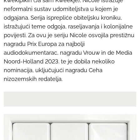
kwekipikin
(
Ja sam Kweekje
), Nicole istražuje
neformalni sustav udomiteljstva u kojem je
odgajana. Serija isprepliće obiteljsku kroniku,
istražujući teme odgoja, raseljavanja i kolonijalne
povijesti. Za ovu je seriju Nicole osvojila prestižnu
nagradu Prix Europa za najbolji
audiodokumentarac, nagradu Vrouw in de Media
Noord-Holland 2023. te je dobila nekoliko
nominacija, uključujući nagradu Ceha
nizozemskih redatelja.