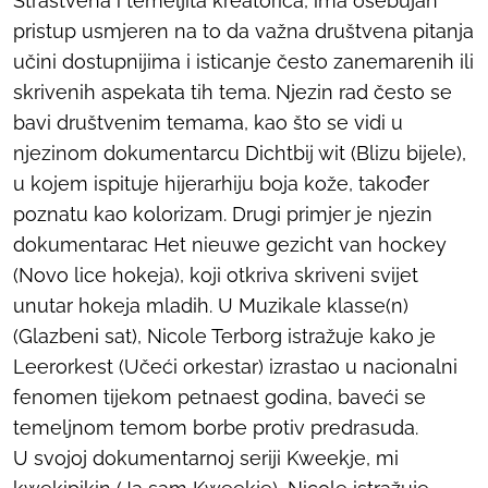
Strastvena i temeljita kreatorica, ima osebujan
pristup usmjeren na to da važna društvena pitanja
učini dostupnijima i isticanje često zanemarenih ili
skrivenih aspekata tih tema. Njezin rad često se
bavi društvenim temama, kao što se vidi u
njezinom dokumentarcu
Dichtbij wit
(
Blizu bijele
),
u kojem ispituje hijerarhiju boja kože, također
poznatu kao kolorizam. Drugi primjer je njezin
dokumentarac
Het nieuwe gezicht van hockey
(
Novo lice hokeja
), koji otkriva skriveni svijet
unutar hokeja mladih. U
Muzikale klasse(n)
(
Glazbeni sat
), Nicole Terborg istražuje kako je
Leerorkest (Učeći orkestar) izrastao u nacionalni
fenomen tijekom petnaest godina, baveći se
temeljnom temom borbe protiv predrasuda.
U svojoj dokumentarnoj seriji
Kweekje, mi