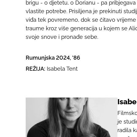
brigu - o djetetu, o Dorianu - pa pribjega
vlastite potrebe. Prisiljena je prekinuti stud
viđa tek povremeno, dok se čitavo vrijeme 
traume kroz više generacija u kojem se Alice
svoje snove i pronađe sebe.
Rumunjska 2024, '86
REŽIJA:
Isabela Tent
Isabe
Filmsko
je studi
radila 