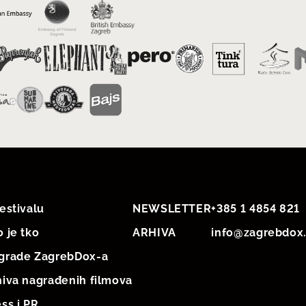
estivalu
NEWSLETTER
+385 1 4854 821
 je tko
ARHIVA
info@zagrebdox
grade ZagrebDox-a
hiva nagrađenih filmova
ss i PR