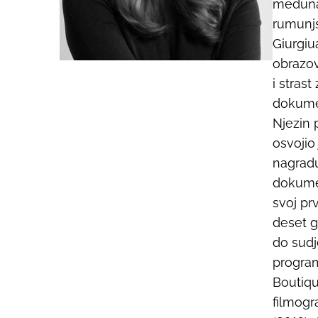
međuna
rumunjs
Giurgiua
obrazov
i strast
dokume
Njezin 
osvojio
nagradu
dokumen
svoj pr
deset g
do sud
progra
Boutiqu
filmogr