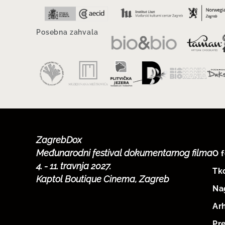
Posebna zahvala
ZagrebDox
Međunarodni festival dokumentarnog filma
O f
4. - 11. travnja 2027.
Tko
Kaptol Boutique Cinema, Zagreb
Na
Ar
Pre