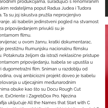
rodnim produkcijama, surađujući s renomiranim
kim redateljima poput Radua Judea i Tudora
. Ta su joj iskustva pružila neprocjenjivo
anje, ali Isabelin jedinstveni pogled na stvarnost
 za pripovijedanjem privukli su je
ntarnom filmu.
prvijenac u ovom žanru, kratki dokumentarac,
 je prestižnu Rumunjsku nacionalnu filmsku
. Potaknuta željom da istraži neklasične pristupe
tarnom pripovijedanju, Isabela se upustila u
vi dugometražni film. Sniman u razdoblju od
odina, ovaj ambiciozni projekt doveo je Isabelu
jelovanja u utjecajnim međunarodnim
mima obuke kao što su Docu Rough Cut
e, ExOriente i ZagrebDox Pro. Njezina
afija uključuje
All the Names that Start with C