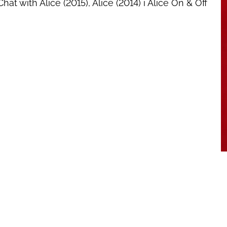
Chat with Alice
(2015),
Alice
(2014) i
Alice On & Off