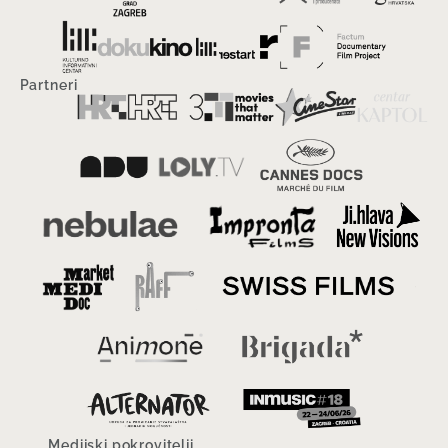
Partneri
Medijski pokrovitelji