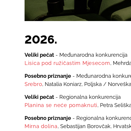
20
26
.
Veliki pečat
- Međunarodna konkurencija
Lisica pod ružičastim Mjesecom
, Mehrda
Posebno priznanje
- Međunarodna konkure
Srebro
, Natalia Koniarz, Poljska / Norvešk
Veliki pečat
- Regionalna konkurencija
Planina se neće pomaknuti
, Petra Seliš
Posebno priznanje
- Regionalna konkurenc
Mirna dolina
, Sebastijan Borovčak, Hrvat