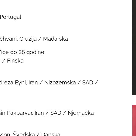
 Portugal
chvani, Gruzija / Mađarska
/ice do 35 godine
a / Finska
reza Eyni, Iran / Nizozemska / SAD /
in Pakparvar, Iran / SAD / Njemačka
rsson, Švedska / Danska