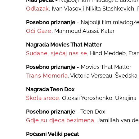
Odlazak
, Ivan Vlasov i Nikita Stashkevich,
Posebno priznanje
- Najbolji film mladog/
Oči Gaze
, Mahmoud Atassi, Katar
Nagrada Movies That Matter
Sudane, sjećaj nas se
, Hind Meddeb, Fra
Posebno priznanje
- Movies That Matter
Trans Memoria
, Victoria Verseau, Švedsk
Nagrada Teen Dox
Škola sreće
, Oleksii Yeroshenko, Ukrajina
Posebno priznanje
- Teen Dox
Gdje su djeca bezimena
, Jamillah van d
Počasni Veliki pečat