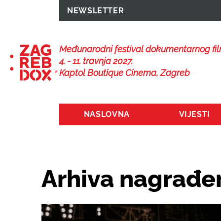
NEWSLETTER
Međunarodni festival dokumentarnog fi
4. - 11. travnja 2027.
Kaptol Boutique Cinema, Zagreb
NASLOVNA
VIJESTI
Arhiva nagrađen