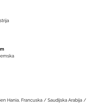
strija
lm
ozemska
Ben Hania, Francuska / Saudijska Arabija /