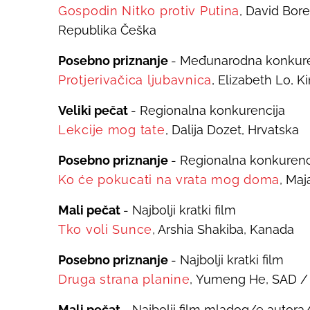
Gospodin Nitko protiv Putina
,
David Boren
Republika Češka
Posebno priznanje
- Međunarodna konkure
Protjerivačica ljubavnica
, Elizabeth Lo, K
Veliki pečat
- Regionalna konkurencija
Lekcije mog tate
, Dalija Dozet, Hrvatska
Posebno priznanje
- Regionalna konkurenc
Ko će pokucati na vrata mog doma
,
Maj
Mali pečat
- Najbolji kratki film
Tko voli Sunce
,
Arshia Shakiba, Kanada
Posebno priznanje
- Najbolji kratki film
Druga strana planine
,
Yumeng He, SAD /
Mali pečat
- Najbolji film mladog/e autora