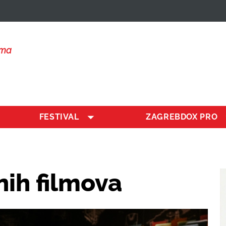
lma
FESTIVAL
ZAGREBDOX PRO
ih filmova