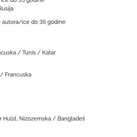
 Rusija
e autora/ice do 35 godine
ncuska / Tunis / Katar
a / Francuska
er Hulst, Nizozemska / Bangladeš