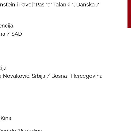
stein i Pavel "Pasha" Talankin
,
Danska /
ncija
ina / SAD
ija
a Novaković, Srbija / Bosna i Hercegovina
 Kina
/ice do 35 godine