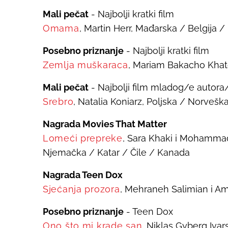
Mali pečat
- Najbolji kratki film
Omama
, Martin Herr, Mađarska / Belgija /
Posebno priznanje
- Najbolji kratki film
Zemlja muškaraca
, Mariam Bakacho Khat
Mali pečat
- Najbolji film mladog/e autora
Srebro
, Natalia Koniarz, Poljska / Norvešk
Nagrada Movies That Matter
Lomeći prepreke
, Sara Khaki i Mohammad
Njemačka / Katar / Čile / Kanada
Nagrada Teen Dox
Sjećanja prozora
, Mehraneh Salimian i Am
Posebno priznanje
- Teen Dox
Ono što mi krade san
, Niklas Gyberg Iva