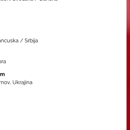
ancuska / Srbija
ora
lm
rnov, Ukrajina