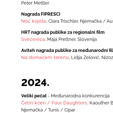
Peter Mettler
Nagrada FIPRESCI
Noć kojota
, Clara Trischler, Njemačka / Au
HRT nagrada publike za regionalni film
Svećenica
, Maja Prettner, Slovenija
Aviteh nagrada publike za međunarodni fi
Na domaćem terenu
,
Lidija Zelović, Niz
20
24
.
Veliki pečat
- Međunarodna konkurencija
Četiri kćeri
/
Four Daughters
, Kaouther 
Njemačka / Tunis / Cipar