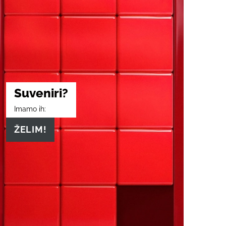
Suveniri?
Imamo ih:
ŽELIM!